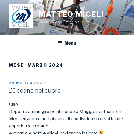
Salta
al
MATTEO MICELI
contenuto
La vela Zero-Emission
Menu
MESE:
MARZO 2024
PUBBLICATO
29 MARZO 2024
IL
L’Oceano nel cuore
Ciao
Dopo tre anni in giro per il mondo a Maggio rientriamo in
Mediterraneo e ho il piacere di condividere con voi le mie
esperienze in mare!
4 giorni e 4 notti 4 allievi, navigando insieme